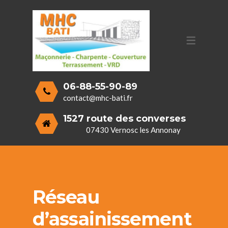
SERVICES
MAÇONNERIE GÉNÉRALE
CHARPENTE ET COUVERTURE
TERRASSEMENT
06-88-55-90-89
V.R.D. (VOIRIES ET RÉSEAUX DIVERS)
contact@mhc-bati.fr
1527 route des converses
07430 Vernosc les Annonay
Réseau
d’assainissement