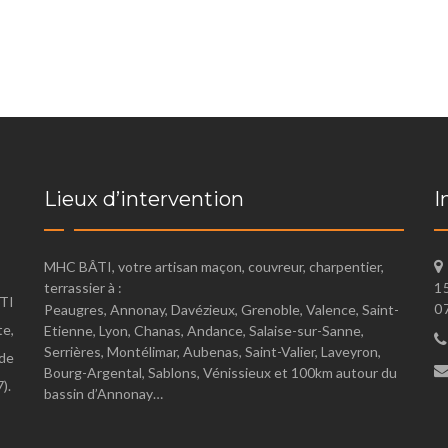
Lieux d’intervention
I
MHC BÂTI, votre artisan maçon, couvreur, charpentier,
terrassier à :
1
TI
0
Peaugres, Annonay, Davézieux, Grenoble, Valence, Saint-
te,
Etienne, Lyon, Chanas, Andance, Salaise-sur-Sanne,
Serrières, Montélimar, Aubenas, Saint-Valier, Laveyron,
de
Bourg-Argental, Sablons, Vénissieux et 100km autour du
).
bassin d’Annonay…