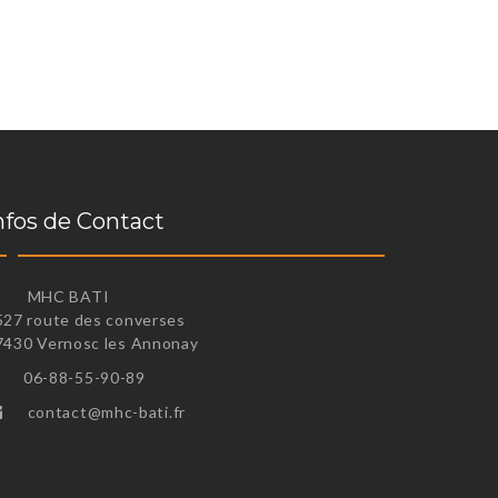
nfos de Contact
MHC BATI
527 route des converses
7430 Vernosc les Annonay
06-88-55-90-89
contact@mhc-bati.fr