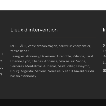
Lieux d’intervention
I
MHC BÂTI, votre artisan maçon, couvreur, charpentier,
terrassier à :
1
TI
0
Peaugres, Annonay, Davézieux, Grenoble, Valence, Saint-
te,
Etienne, Lyon, Chanas, Andance, Salaise-sur-Sanne,
Serrières, Montélimar, Aubenas, Saint-Valier, Laveyron,
de
Bourg-Argental, Sablons, Vénissieux et 100km autour du
).
bassin d’Annonay…