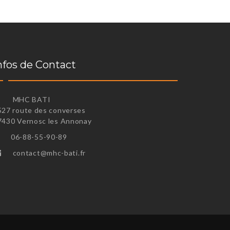
nfos de Contact
MHC BATI
527 route des converses
7430 Vernosc les Annonay
06-88-55-90-89
contact@mhc-bati.fr