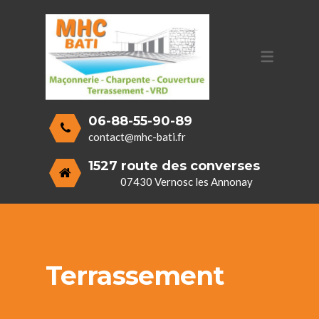
SERVICES
MAÇONNERIE GÉNÉRALE
CHARPENTE ET COUVERTURE
TERRASSEMENT
06-88-55-90-89
V.R.D. (VOIRIES ET RÉSEAUX DIVERS)
contact@mhc-bati.fr
1527 route des converses
07430 Vernosc les Annonay
Terrassement